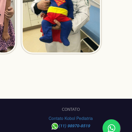
CONTATO
Contato Kobol Pediatria
(11) 98970-8519