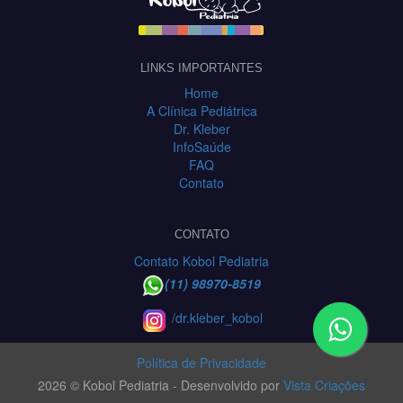
LINKS IMPORTANTES
Home
A Clínica Pediátrica
Dr. Kleber
InfoSaúde
FAQ
Contato
CONTATO
Contato Kobol Pediatria
(11) 98970-8519
/dr.kleber_kobol
Política de Privacidade
2026 © Kobol Pediatria - Desenvolvido por
Vista Criações